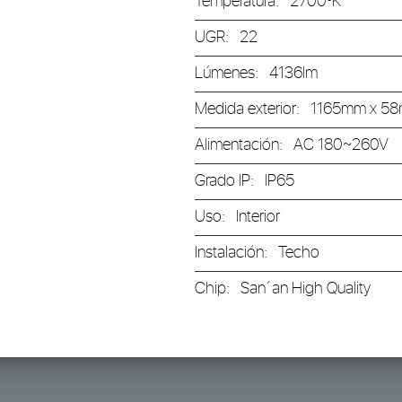
Temperatura:
2700ºK
UGR:
22
Lúmenes:
4136lm
Medida exterior:
1165mm x 5
Alimentación:
AC 180~260V
Grado IP:
IP65
Uso:
Interior
Instalación:
Techo
Chip:
San´an High Quality