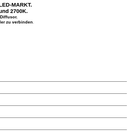
LED-MARKT
.
und 2700K
.
Diffusor
.
der zu verbinden
.